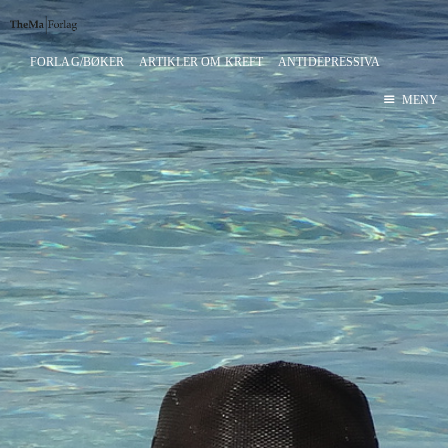
FORLAG/BØKER
ARTIKLER OM KREFT
ANTIDEPRESSIVA
Hjem
MENY
Thema Forlag
Bokutgivelser
Kjøp bøker
Blogg
Blogg-arkiv