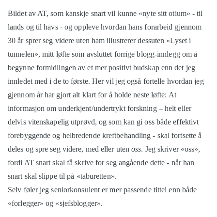
Bildet av AT, som kanskje snart vil kunne «nyte sitt otium» - til
lands og til havs - og oppleve hvordan hans forarbeid gjennom
30 år sprer seg videre uten ham illustrerer dessuten «Lyset i
tunnelen», mitt løfte som avsluttet forrige blogg-innlegg om å
begynne formidlingen av et mer positivt budskap enn det jeg
innledet med i de to første. Her vil jeg også fortelle hvordan jeg
gjennom år har gjort alt klart for å holde neste løfte: At
informasjon om underkjent/undertrykt forskning – helt eller
delvis vitenskapelig utprøvd, og som kan gi oss både effektivt
forebyggende og helbredende kreftbehandling - skal fortsette å
deles og spre seg videre, med eller uten
oss
. Jeg skriver «oss»,
fordi AT snart skal få skrive for seg angående dette - når han
snart skal slippe til på «taburetten».
Selv føler jeg seniorkonsulent er mer passende tittel enn både
«forlegger» og «sjefsblogger».