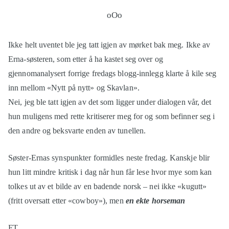
Ikke helt uventet ble jeg tatt igjen av mørket bak meg. Ikke av
Erna-søsteren, som etter å ha kastet seg over og
gjennomanalysert forrige fredags blogg-innlegg klarte å kile seg
inn mellom «Nytt på nytt» og Skavlan».
Nei, jeg ble tatt igjen av det som ligger under dialogen vår, det
hun muligens med rette kritiserer meg for og som befinner seg i
den andre og beksvarte enden av tunellen.
Søster-Ernas synspunkter formidles neste fredag. Kanskje blir
hun litt mindre kritisk i dag når hun får lese hvor mye som kan
tolkes ut av et bilde av en badende norsk – nei ikke «kugutt»
(fritt oversatt etter «cowboy»), men
en ekte horseman
FT