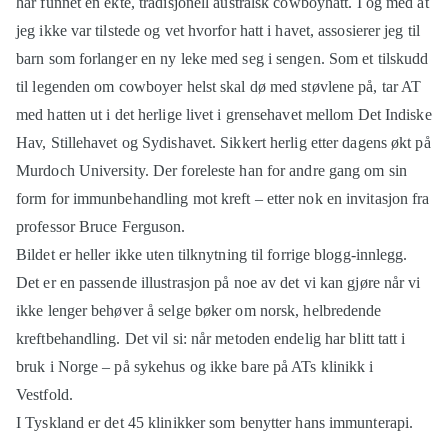
har funnet en ekte, tradisjonell australsk cowboyhatt. I og med at
jeg ikke var tilstede og vet hvorfor hatt i havet, assosierer jeg til
barn som forlanger en ny leke med seg i sengen. Som et tilskudd
til legenden om cowboyer helst skal dø med støvlene på, tar AT
med hatten ut i det herlige livet i grensehavet mellom Det Indiske
Hav, Stillehavet og Sydishavet. Sikkert herlig etter dagens økt på
Murdoch University. Der foreleste han for andre gang om sin
form for immunbehandling mot kreft – etter nok en invitasjon fra
professor Bruce Ferguson.
Bildet er heller ikke uten tilknytning til forrige blogg-innlegg.
Det er en passende illustrasjon på noe av det vi kan gjøre når vi
ikke lenger behøver å selge bøker om norsk, helbredende
kreftbehandling. Det vil si: når metoden endelig har blitt tatt i
bruk i Norge – på sykehus og ikke bare på ATs klinikk i
Vestfold.
I Tyskland er det 45 klinikker som benytter hans immunterapi.