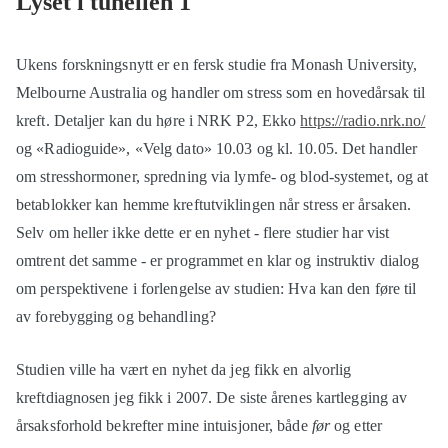
Lyset i tunellen 1
Ukens forskningsnytt er en fersk studie fra Monash University,
Melbourne Australia og handler om stress som en hovedårsak til
kreft. Detaljer kan du høre i NRK P2, Ekko
https://radio.nrk.no/
og «Radioguide», «Velg dato» 10.03 og kl. 10.05. Det handler
om stresshormoner, spredning via lymfe- og blod-systemet, og at
betablokker kan hemme kreftutviklingen når stress er årsaken.
Selv om heller ikke dette er en nyhet - flere studier har vist
omtrent det samme - er programmet en klar og instruktiv dialog
om perspektivene i forlengelse av studien: Hva kan den føre til
av forebygging og behandling?
Studien ville ha vært en nyhet da jeg fikk en alvorlig
kreftdiagnosen jeg fikk i 2007. De siste årenes kartlegging av
årsaksforhold bekrefter mine intuisjoner, både
før
og etter