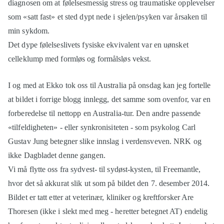
diagnosen om at følelsesmessig stress og traumatiske opplevelser
som «satt fast» et sted dypt nede i sjelen/psyken var årsaken til
min sykdom.
Det dype følelseslivets fysiske ekvivalent var en uønsket
celleklump med formløs og formålsløs vekst.
I og med at Ekko tok oss til Australia på onsdag kan jeg fortelle
at bildet i forrige blogg innlegg, det samme som ovenfor, var en
forberedelse til nettopp en Australia-tur. Den andre passende
«tilfeldigheten» - eller synkronisiteten - som psykolog Carl
Gustav Jung betegner slike innslag i verdensveven. NRK og
ikke Dagbladet denne gangen.
Vi må flytte oss fra sydvest- til sydøst-kysten, til Freemantle,
hvor det så akkurat slik ut som på bildet den 7. desember 2014.
Bildet er tatt etter at veterinær, kliniker og kreftforsker Are
Thoresen (ikke i slekt med meg - heretter betegnet AT) endelig