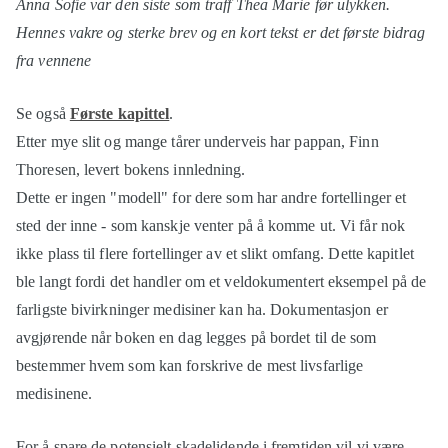
Anna Sofie var den siste som traff Thea Marie før ulykken.
Hennes vakre og sterke brev og en kort tekst er det første bidrag
fra vennene
Se også
Første kapittel
.
Etter mye slit og mange tårer underveis har pappan, Finn
Thoresen, levert bokens innledning.
Dette er ingen "modell" for dere som har andre fortellinger et
sted der inne - som kanskje venter på å komme ut. Vi får nok
ikke plass til flere fortellinger av et slikt omfang. Dette kapitlet
ble langt fordi det handler om et veldokumentert eksempel på de
farligste bivirkninger medisiner kan ha. Dokumentasjon er
avgjørende når boken en dag legges på bordet til de som
bestemmer hvem som kan forskrive de mest livsfarlige
medisinene.
For å spare de potensielt skadelidende i fremtiden vil vi være