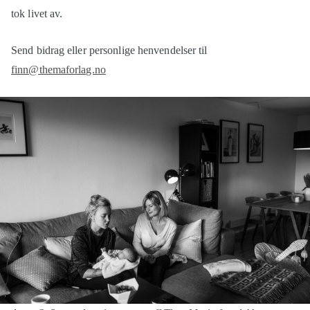
tok livet av.
Send bidrag eller personlige henvendelser til
finn@themaforlag.no