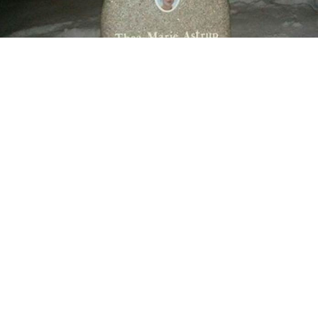
Bursdag på graven 3.juledag 2015