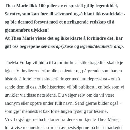
Thea Marie fikk 100 piller av et spesielt giftig legemiddel,
Sarotex, som kan føre til selvmord også blant ikke-suicidale -
og ble dermed forsynt med et nærliggende redskap til å
gjennomføre ulykken!
At Thea Marie visste det og ikke klarte å forhindre det, har
gitt oss begrepene
selvmordpsykose
og
legemiddelutløste drap.
TheMa Forlag vil bidra til å forhindre at slike tragedier skal skje
igjen. Vi inviterer derfor alle pasienter og pårørende som har en
historie å fortelle om sine erfaringer med antidepressiva - om å
sende dem til oss. Alle historiene vil bli publisert i en bok som vi
utvikler via disse nettsidene. Du velger selv om du vil være
anonym eller opptre under fullt navn. Send gjerne bilder også -
som gjør mennesket bak fortellingen tydelig for leserne.
Vi vil også gjerne ha historier fra dere som kjente Thea Marie,
for å vise mennesket - som en av bestselgerne på helsemarkedet