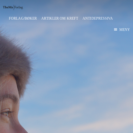
FORLAG/BØKER
ARTIKLER OM KREFT
ANTIDEPRESSIVA
Hjem
MENY
Thema Forlag
Bokutgivelser
Kjøp bøker
Blogg
Blogg-arkiv