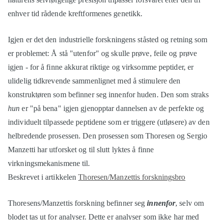
enhver tid rådende kreftformenes genetikk.
Igjen er det den industrielle forskningens ståsted og retning som
er problemet: Å stå "utenfor" og skulle prøve, feile og prøve
igjen - for å finne akkurat riktige og virksomme peptider, er
ulidelig tidkrevende sammenlignet med å stimulere den
konstruktøren som befinner seg innenfor huden. Den som straks
hun
er "på bena" igjen gjenopptar dannelsen av de perfekte og
individuelt tilpassede peptidene som er triggere (utløsere) av den
helbredende prosessen. Den prosessen som Thoresen og Sergio
Manzetti har utforsket og til slutt lyktes å finne
virkningsmekanismene til.
Beskrevet i artikkelen
Thoresen/Manzettis forskningsbro
Thoresens/Manzettis forskning befinner seg
innenfor
, selv om
blodet tas ut for analyser. Dette er analyser som ikke har med