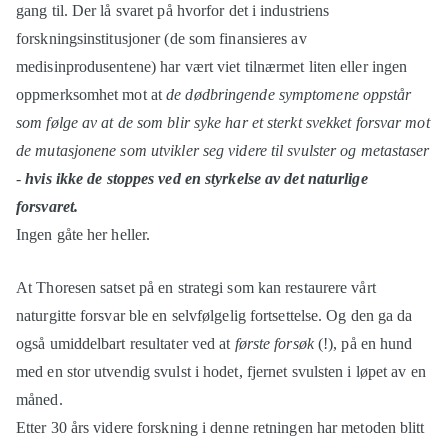
gang til. Der lå svaret på hvorfor det i industriens
forskningsinstitusjoner (de som finansieres av
medisinprodusentene) har vært viet tilnærmet liten eller ingen
oppmerksomhet mot at
de dødbringende symptomene oppstår
som følge av at de som blir syke har et sterkt svekket forsvar mot
de mutasjonene som utvikler seg videre til svulster og metastaser
-
hvis ikke de stoppes ved en styrkelse av det naturlige
forsvaret.
Ingen gåte her heller.
At Thoresen satset på en strategi som kan restaurere vårt
naturgitte forsvar ble en selvfølgelig fortsettelse. Og den ga da
også umiddelbart resultater ved at
første forsøk
(!), på en hund
med en stor utvendig svulst i hodet, fjernet svulsten i løpet av en
måned.
Etter 30 års videre forskning i denne retningen har metoden blitt