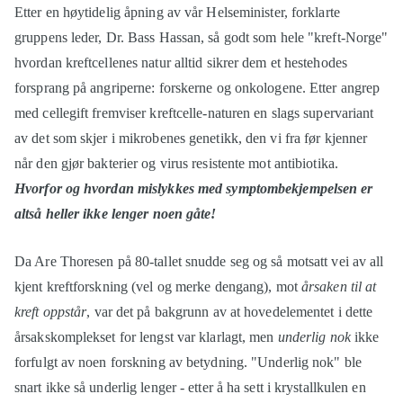
Etter en høytidelig åpning av vår Helseminister, forklarte
gruppens leder, Dr. Bass Hassan, så godt som hele "kreft-Norge"
hvordan kreftcellenes natur alltid sikrer dem et hestehodes
forsprang på angriperne: forskerne og onkologene. Etter angrep
med cellegift fremviser kreftcelle-naturen en slags supervariant
av det som skjer i mikrobenes genetikk, den vi fra før kjenner
når den gjør bakterier og virus resistente mot antibiotika.
Hvorfor og hvordan mislykkes med symptombekjempelsen er
altså heller ikke lenger noen gåte!
Da Are Thoresen på 80-tallet snudde seg og så motsatt vei av all
kjent kreftforskning (vel og merke dengang), mot
årsaken til at
kreft oppstår
, var det på bakgrunn av at hovedelementet i dette
årsakskomplekset for lengst var klarlagt, men
underlig nok
ikke
forfulgt av noen forskning av betydning. "Underlig nok" ble
snart ikke så underlig lenger - etter å ha sett i krystallkulen en