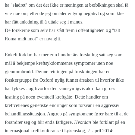
ha "sladret" om det det ikke er meningen at befolkningen skal få
vite noe om, eller de jeg omtaler entydig negativt og som ikke
har fått anledning til å uttale seg i manus.
De forskerne som selv har stått frem i offentligheten og "talt
Roma midt imot" er navngitt.
Enkelt forklart har mer enn hundre års forskning satt seg som
mål å bekjempe kreftsykdommenes symptomer uten noe
gjennombrudd. Denne retningen på forskningen har en
forskergruppe fra Oxford nylig funnet årsaken til hvorfor ikke
har lykkes - og hvorfor den sannsynligvis aldri kan gi oss
løsning på noen eventuell kreftgåte. Dette handler om
kreftcellenes genetiske endringer som forsvar i en aggressiv
behandlingssituasjon. Angrep på symptomene fører bare til at de
forandrer seg og blir enda farligere.
Hvordan
ble forklart på en
internasjonal kreftkonferanse i Lørenskog, 2. april 2014: