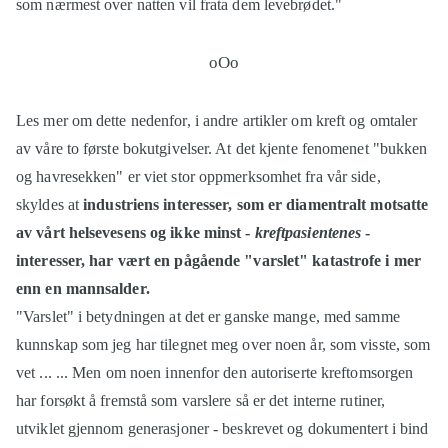
som nærmest over natten vil frata dem levebrødet."
Les mer om dette nedenfor, i andre artikler om kreft og omtaler
av våre to første bokutgivelser. At det kjente fenomenet "bukken
og havresekken" er viet stor oppmerksomhet fra vår side,
skyldes at
industriens interesser, som er diamentralt motsatte
av vårt helsevesens og ikke minst -
kreftpasientenes
-
interesser, har vært en pågående "varslet" katastrofe i mer
enn en mannsalder.
"Varslet" i betydningen at det er ganske mange, med samme
kunnskap som jeg har tilegnet meg over noen år, som visste, som
vet ... ... Men om noen innenfor den autoriserte kreftomsorgen
har forsøkt å fremstå som varslere så er det interne rutiner,
utviklet gjennom generasjoner - beskrevet og dokumentert i bind