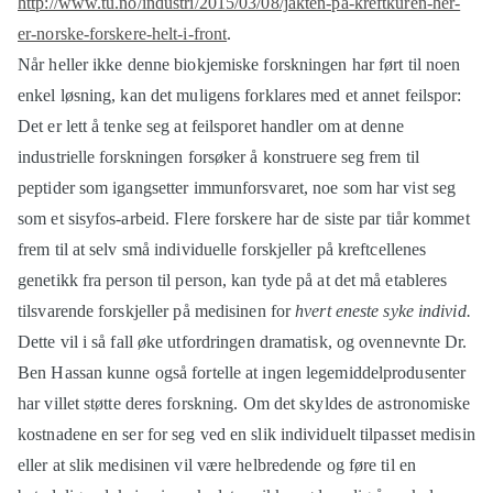
http://www.tu.no/industri/2015/03/08/jakten-pa-kreftkuren-her-
er-norske-forskere-helt-i-front
.
Når heller ikke denne biokjemiske forskningen har ført til noen
enkel løsning, kan det muligens forklares med et annet feilspor:
Det er lett å tenke seg at feilsporet handler om at denne
industrielle forskningen forsøker å konstruere seg frem til
peptider som igangsetter immunforsvaret, noe som har vist seg
som et sisyfos-arbeid. Flere forskere har de siste par tiår kommet
frem til at selv små individuelle forskjeller på kreftcellenes
genetikk fra person til person, kan tyde på at det må etableres
tilsvarende forskjeller på medisinen for
hvert eneste syke individ.
Dette vil i så fall øke utfordringen dramatisk, og ovennevnte Dr.
Ben Hassan kunne også fortelle at ingen legemiddelprodusenter
har villet støtte deres forskning. Om det skyldes de astronomiske
kostnadene en ser for seg ved en slik individuelt tilpasset medisin
eller at slik medisinen vil være helbredende og føre til en