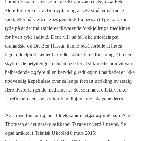
immunforsvaret, noe som har vist seg som et sisyfos-arbeid.
Flere forskere er av den oppfatning at selv små individuelle
forskjeller på kreftcellenes genetikk fra person til person, kan
tyde på at det må etableres tilsvarende forskjeller på medisinen
for hvert syke individ. Dette vil i så fall øke utfordringen
dramatisk, og Dr. Ben Hassan kunne også fortelle at ingen
legemiddelprodusenter har villet støtte deres forskning. Om det
skyldes de betydelige kostnadene eller at slik medisinen vil være
helbredende og føre til en betydelig reduksjon i markedet er ikke
nødvendig å spekulere over så lenge fortsatt utvikling av stadig
flere livsforlengende medisiner er det som mest effektivt øker
«kreftmarkedet» og styrker bunnlinjen i regnskapene deres.
Av annen forskning med tildels samme utgangspunkt som Are
Thoresen er det norske selskapet Targovax verd å nevne. Se
også artikkel i Teknisk Ukeblad 8 mars 2015: