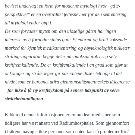
bevisst underlagt en form for moderne mytologi hvor "gåte-
perspektivet" er en overordnet fellesnevner for den sementering
all mytologi ender opp i.
De som forvalter myten om den uløselige gåten har ingen
interesse av å forandre status quo: Et enormt og bratt voksende
marked for kjemisk medikamentering og høyteknologisk nukleær
strålingsapparatur, begge deler paradoksalt nok i seg selv
kreftfremkallende. De er kreftfremkallende i en grad som gjør at
onkologer og stråle-leger gir pasientene doser tett opp til det
nivået som er beregnet utfra gjennomsnittsmenneskets tålegrense
-
for ikke å få ny kreftsykdom på senere tidspunkt av selve
strålebehandlingen
.
Kilden til denne informasjonen er en nukleærmedisiner som
tidligere har vært ansatt ved Radiumhospitalet. Som gjennomført
i bøkene navngis ikke personer som enten kan få problemer for å