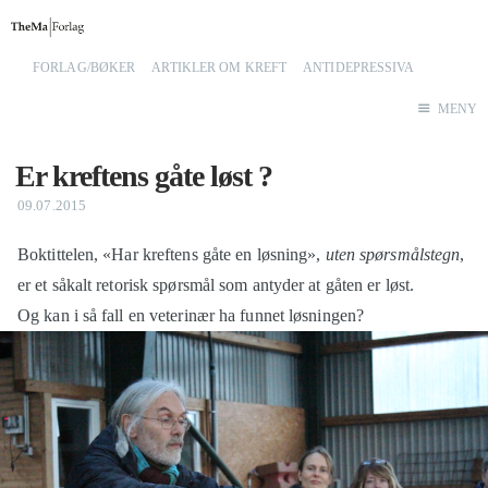
FORLAG/BØKER
ARTIKLER OM KREFT
ANTIDEPRESSIVA
Hjem
MENY
Er kreftens gåte løst ?
Thema Forlag
09.07.2015
Bokutgivelser
Kjøp bøker
Boktittelen, «Har kreftens gåte en løsning»,
uten spørsmålstegn
,
er et såkalt retorisk spørsmål som antyder at gåten er løst.
Og kan i så fall en veterinær ha funnet løsningen?
Blogg
Blogg-arkiv