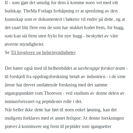
II - som gjør det umulig for dem å komme noen vei med sitt
budskap. TheMa Forlags forhåpning er at spredning av den
kunnskap som er dokumentert i bøkene vil endre på dette, og at
det snart blir flere enn de som har stukket hodet frem, for hugg,
som kan stå frem uten frykt for nye hugg - beskyttet av våre
øverste myndigheter.
Se
Til lovgivere og helsemyndigheter
Det hører også med til helhetsbildet at
uavhengige forsker-team
-
til forskjell fra oppdragsforskning betalt av industrien - i de siste
årene har drevet omfattende forskning med det samme
utgangspunktet som Thoresen - ved studium av denne delen av
immunforsvaret og peptidenes rolle i det.
Når heller ikke dette har ført til noen enkel løsning, kan det
muligens forklares med et annet feilspor: At denne forskningen
prøver å konstruere seg frem til peptider som igangsetter