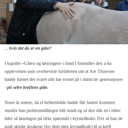
...
hvis det da er en gåte?
I kapitlet «Gåten og løsningen» i bind I formidles den a-ha
opplevelsen som overbeviste forfatteren om at Are Thoresen
hadde funnet det svaret alle har ventet på i minst tre generasjoner
-
på selve kreftens gåte.
Noen år senere, da et helhetsbilde hadde fått fastere konturer,
snudde han problemstillingen trill rundt og så den slik en i eldre
tider så løsningen på slike spørsmål i krystallkuler. Der så han de
godt skjulte årsakene (for dem uten krystallkule) til at kreft