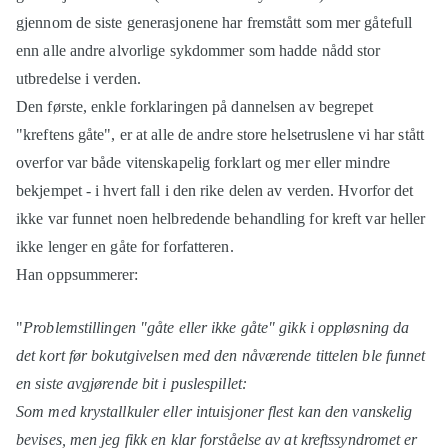
gjennom de siste generasjonene har fremstått som mer gåtefull
enn alle andre alvorlige sykdommer som hadde nådd stor
utbredelse i verden.
Den første, enkle forklaringen på dannelsen av begrepet
"kreftens gåte", er at alle de andre store helsetruslene vi har stått
overfor var både vitenskapelig forklart og mer eller mindre
bekjempet - i hvert fall i den rike delen av verden. Hvorfor det
ikke var funnet noen helbredende behandling for kreft var heller
ikke lenger en gåte for forfatteren.
Han oppsummerer:
"
Problemstillingen "gåte eller ikke gåte" gikk i oppløsning da
det kort før bokutgivelsen med den nåværende tittelen ble funnet
en siste avgjørende bit i puslespillet:
Som med krystallkuler eller intuisjoner flest kan den vanskelig
bevises, men jeg fikk en klar forståelse av at kreftssyndromet er