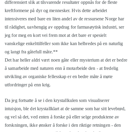
differensiert slik at tilsvarende resultater oppnås for de fleste
kreftformene på dyr og mennesker. Hvis dette arbeidet
intensiveres med bare en liten andel av de ressursene Norge har
til rådighet, uavhengig av oppdrag for farmasøytisk industri, ser
jeg for meg en kort vei frem mot at det bare er spesielt
vanskelige enkelttilfeller som ikke kan helbredes på en naturlig
og langt fra gåtefull måte.**
Det har heller aldri vært noen gåte eller mysterium at det er bedre
å samarbeide med naturen enn å motarbeide den - at fredelig
utvikling av organiske fellesskap er en bedre måte å møte
utfordringer på enn krig.
Da jeg fortsatte å se i den krystallkulen som visualiserer
intuisjon, ble det krystallklart at de samme som har sitt levebrød,
og vel så det, ved enten å forske på eller selge produktene av
forskningen, ikke ønsker å forske i den riktige retningen - den