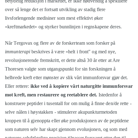
betydelig reduksjon i markedet, er ikke nødvendig å spekulere
over så lenge det er fortsatt utvikling av stadig flere
livsforlengende medisiner som mest effektivt øker
«kreftmarkedet» og styrker bunnlinjen i regnskapene deres.
Når Tergovax og flere av de forskerteam som forsker på
immunterapi
beskrives å være «helt i front" og med nye,
revolusjonerende fremskritt, er dette altså 30 år etter at Are
Thoresen valgte som utgangspunkt for sin forskningen å
helbrede kreft etter mønster av slik vårt immunforsvar gjør det.
Eller rettere:
ikke ved å kopiere vårt naturgitte immunforsvar
mot kreft, men restaurere og reetablere det.
Istedenfor å
konstruere peptider i tusentall for om mulig å finne den/de rette -
selve nålen i høystakken - stimulerer akupunkturmetoden
kroppen til å gjenoppta eller øke produksjonen av de peptidene
som naturen selv har skapt gjennom evolusjonen, og som med
naturens selvfølgelige presisjon tilpasser forsvaret etter den til